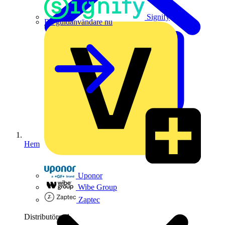
Signify
Bli guldanvändare nu
Hem
Uponor
Wibe Group
Zaptec
Distributörer
1