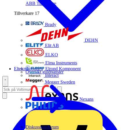
ABB
Tillverkare
Tillverkare
17
Brady
DEHN
Elit AB
ELKO
Elma Instruments
Elteknikpodden
Elrond Komponent
Översikt guldtjänster
Interact
Megger Sweden
Nexans
Philips
Diskussionsforum