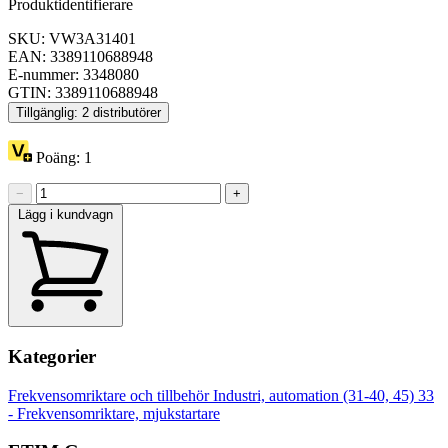
Produktidentifierare
SKU: VW3A31401
EAN: 3389110688948
E-nummer: 3348080
GTIN: 3389110688948
Tillgänglig: 2 distributörer
Poäng:
1
−
+
Lägg i kundvagn
Kategorier
Frekvensomriktare och tillbehör
Industri, automation (31-40, 45)
33
- Frekvensomriktare, mjukstartare