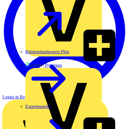
Ritningshanteraren Plint
Prysmian
Logga in
Registrera dig
Expertpaneler