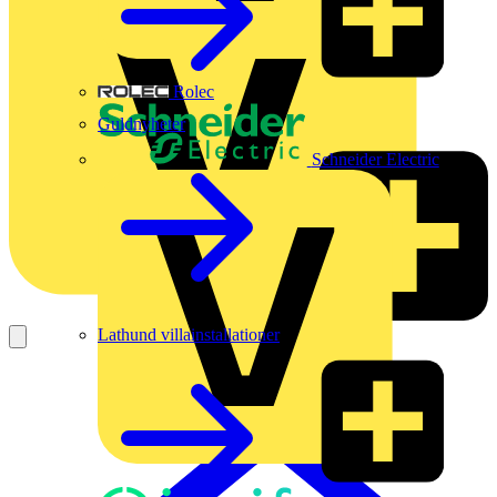
Rolec
Guldnyheter
Schneider Electric
Lathund villainstallationer