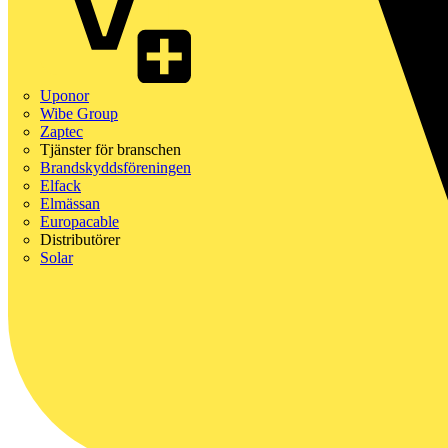
Uponor
Wibe Group
Zaptec
Tjänster för branschen
Brandskyddsföreningen
Elfack
Elmässan
Europacable
Distributörer
Solar