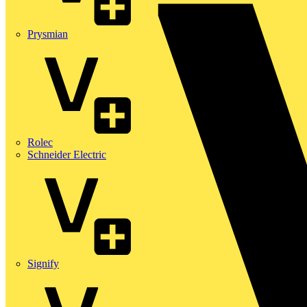
Prysmian
Rolec
Schneider Electric
Signify